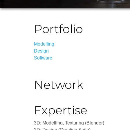
Portfolio
Modelling
Design
Software
Network
Expertise
3D: Modelling, Texturing (Blender)
2D: Design (Creative Suite)